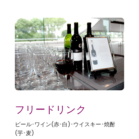
フリードリンク
ビール･ワイン(赤･白)･ウイスキー･焼酎
(芋･麦)